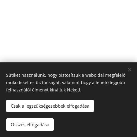
Sütiket használunk, hogy biztosítsuk a weboldal megfelelő
működését és biztonságát, valamint hogy a lehető legjobb
felhasználói élményt kínáljuk Neked.
Csak a legszükségesebbek elfogadása
© 2024 Sápi-Bau Kft. 2100 Gödöllő, Dózsa György út 18. Fszt. 1.
Összes elfogadása
Az oldalt a
Webnode
működteti
Sütik