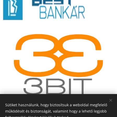
Sütiket használunk, hogy biztosítsuk a weboldal megfelelő
működését és biztonságát, valamint hogy a lehető legjobb