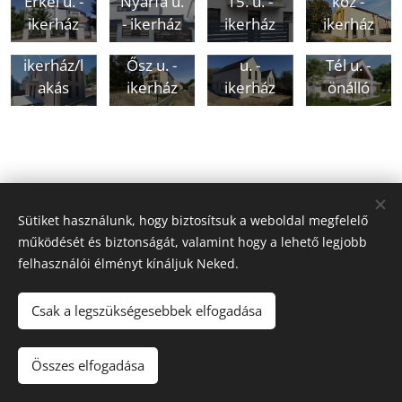
Erkel u. -
Nyárfa u.
15. u. -
köz -
Damjanic
Gödöllő,
ikerház
- ikerház
ikerház
ikerház
h u. -
Gödöllő,
Boglárka
Gödöllő,
ikerház/l
Ősz u. -
u. -
Tél u. -
akás
ikerház
ikerház
önálló
Sütiket használunk, hogy biztosítsuk a weboldal megfelelő
működését és biztonságát, valamint hogy a lehető legjobb
felhasználói élményt kínáljuk Neked.
Csak a legszükségesebbek elfogadása
© 2024 Sápi-Bau Kft. 2100 Gödöllő, Dózsa György út 18. Fszt. 1.
Összes elfogadása
Az oldalt a
Webnode
működteti
Sütik