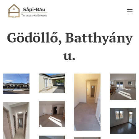
Gödöllő, Batthyány
u.