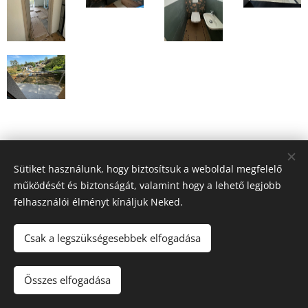
Sütiket használunk, hogy biztosítsuk a weboldal megfelelő
működését és biztonságát, valamint hogy a lehető legjobb
felhasználói élményt kínáljuk Neked.
Csak a legszükségesebbek elfogadása
© 2024 Sápi-Bau Kft. 2100 Gödöllő, Dózsa György út 18. Fszt. 1.
Összes elfogadása
Az oldalt a
Webnode
működteti
Sütik