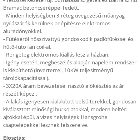
Bramac betoncseréppel fedett.
- Minden helyiségben 3 réteg üvegezésű műanyag
nyílászárók kerülnek beépítésre elektromos
aluredőnyökkel.
- Fűtéséről hősszivattyú gondoskodik padlófűtéssel és
hűtő-fűtő fan coil-al.
- Rengeteg elektromos kiállás lesz a házban.
- Igény esetén, megbeszélés alapján napelem rendszer
is kiépíthető (inverterrel, 10KW teljesítményű
tárolókapacitással).
- 3X20A áram bevezetése, riasztó előkésztés az ár
részét képezi.
- A lakás igényesen kialakított belső terekkel, gondosan
kiválasztott minőségi burkolatokkal, modern beltéri
ajtókkal épül, a vizes helyiségek Hansgrohe
csaptelepekkel lesznek felszerelve.
Elosztás: