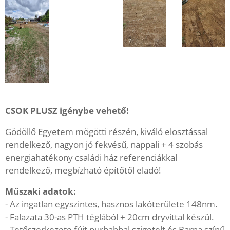
CSOK PLUSZ igénybe vehető!
Gödöllő Egyetem mögötti részén, kiváló elosztással
rendelkező, nagyon jó fekvésű, nappali + 4 szobás
energiahatékony családi ház referenciákkal
rendelkező, megbízható építőtől eladó!
Műszaki adatok:
- Az ingatlan egyszintes, hasznos lakóterülete 148nm.
- Falazata 30-as PTH téglából + 20cm dryvittal készül.
- Tetőszerkezete fújt purhabbal szigetelt és Barna színű