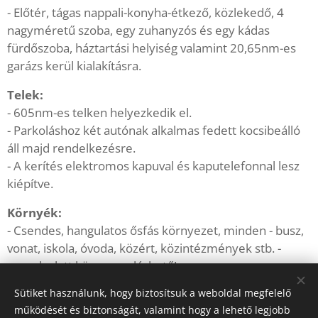
- Előtér, tágas nappali-konyha-étkező, közlekedő, 4
nagyméretű szoba, egy zuhanyzós és egy kádas
fürdőszoba, háztartási helyiség valamint 20,65nm-es
garázs kerül kialakításra.
Telek:
- 605nm-es telken helyezkedik el.
- Parkoláshoz két autónak alkalmas fedett kocsibeálló
áll majd rendelkezésre.
- A kerítés elektromos kapuval és kaputelefonnal lesz
kiépítve.
Környék:
- Csendes, hangulatos ősfás környezet, minden - busz,
vonat, iskola, óvoda, közért, közintézmények stb. -
percek alatt könnyen elérhető!
Sütiket használunk, hogy biztosítsuk a weboldal megfelelő
működését és biztonságát, valamint hogy a lehető legjobb